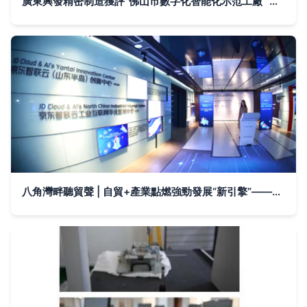
廣東興發精密制造獲評“佛山市數字化智能化示范工廠” 云計算裝備技術賦能有色金屬行業轉型升級
八角灣畔聽貿聲 | 自貿+產業點燃強勁發展“新引擎”——煙臺自貿區成立兩周年綜述④