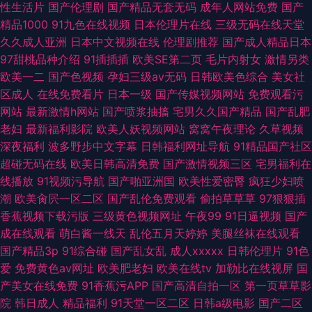
性生活片
国产伦理剧
国产精品无套无码
成年人网站免费
国产
精品1000
91九色在线视频
日本伦理片在线
三级无码在线天堂
久久成人亚洲
日本中文视频在线
伦理剧推荐
国产成人精品日本
97甜桃品种介绍
91插插插
欧美SE第二页
毛片内射女
激情另类
欧美一二
国产色视频
孕妇三级av无码
日韩欧美色综合
美女社
区成人
在线免费看片
日本一级
国产传媒视频网站
免费观看污
网站
最新激情h网站
国产喷浆抽搐
宅男久久国产精品
国产乱肥
老妇
最新福利影院
欧美人妖视频网站
窝窝午夜理论
久草视频
深夜福利
波多野步中文字幕
日韩福利网址导航
91精品国产社区
超碰无码在线
欧美日韩高清免费
国产激情视频三区
宅男福利在
线播放
91视频污导航
国产啪亚洲国
欧美性爱密臀
疯狂少妇喷
潮
欧美肏屄一区二区
国产乱伦免费观看
偷拍草草草
97狠狠插
香蕉视频下载污版
三级黄色视频网址
午夜99
91日逼视频
国产
成在线观看
萌白酱一线天
乱伦五月天婷婷
美腿丝袜在线观看
国产精品3p
91综合碰
国产乱女乱
成人xxxxx
日韩伦理片
91色
爱
免费黄色av网址
欧美肥老妇
欧美在线tv
加勒比在线视屏
国
产美女在线免费
91香蕉污APP
国产高清自拍一区
第一页草草影
院
韩日成人
精品福利
91天堂一区二区
日韩a级电影
国产二区