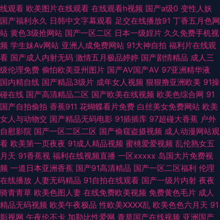
狠狠撸网 欧美日韩中国综合 亚洲色图第三页 91网络在线看 成人AV社区 韩国
线观看
欧美图片在线观看
在线观看h视频
国产a级0
变性人妖
国产福利永久
日韩中文字幕观看
足交在线播放91
丁香五月色网
日本视频 另类激情欧美 熟女色福利导航 中文字幕51黑料 91资源在线 超碰tv
站
黄色3级抢网站
国产一区二区
日本一级婬片
久久免费手机视
频
学生妹Av网站
亚洲人成免费网站
91大神自拍
福利片在线观
国产第一页影院 九九热有精品 日本女V素人妻 伊人加勒比综合 免费国产三
看
国产成人内射无码
激情五月极品婷婷
国产剧情精品
成人三
级伦理免费
偷怕欧美亚州图片
国产AV国产AV
97亚洲精华液
级片 亚洲黄色电影网站 91黑丝高跟骚 97色团精华液 操逼COm77 岛国av影
国内精自线
国产精品3级片
成年女人视频
狠狠撸亚洲欧美
91操
碰在线
国产高清精品二区
国产欧美在线视频
欧美色综合网
91
院 极品五月天 青草视屏 丝袜熟女中文字幕 亚洲一区日韩欧美 www夜夜 后
国产自拍偷拍
香蕉911
花蝴蝶看片免费
白丝美女免费网站
欧美
女人与动物交
国产精品无码电影
91插插库
97超碰大香蕉
户外
入巨乳国产 人人爱91 日韩深夜视频 伊人色色网 国产无毛 欧美被艹 日韩无码
自慰影院
国产一区二区二区
国产偷窥盗摄视频
成人动漫网站观
看
欧美第一页夜夜
91成人精品视频
蜜桃爱爱视频
乱伦熟女五
三级影片 午夜av资源 91prontv 91网址导航 99免费在线视频 成人免费电影
月天
91香蕉视
福利在线视频直播
一区xxxxx
岛国大片免费视
频
一道日本亚洲香蕉
国产91高清精品
国产一区二区福利
伦理
网址 国产精品久草 九一激情影院 人人爱91 四虎色综合 亚洲丝袜天堂在线
在线播放
人妻无码精品
91自拍在线观看
国产一级片内射
夜夜
骑青青草
欧美色图人妻
在线免费欧美视频
免费黄色毛片
成人
51国精品久 91永久免费网站 AV男天堂 成人免费毛 福利专区欧美精品 狠狠
精品无码视频
欧美午夜极品
性欧美ⅩⅩⅩⅩ乱
欧美色色六月天
91
影视网
午夜伦不卡
加勒比性爱网
青草国产在线视频
亚洲国产