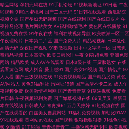
精品网络
孕妇无码在线
91手机论坛
91视频新地址
91日逼
午夜
啪视频
91啪水蜜桃网
国产二区无码
91日韩在线观看
西瓜影院
视频全集
国产孕妇无码视频
国产在线福利
国产在线日皮片
午
夜神马伦理
毛片网站美女
AV福利激情毛片
黄色网在线播放
91
视频免费在线
91午夜在线
福利在线视频导航
欧美喷潮一区二区
午夜理论片
日本第二片区
国产免费大片
精品呦视频
日本乱伦
高清无码
深夜国产视频
91刺激视频
日本中文字幕一区
日韩免
费精品视频
日本高清v
欧美日韩伦理午夜
91碰超免费
亚洲色图
网站
精品欧美
成人AV在线观看
日本a级在线
干露脸熟女
在线
观看黄色网
成人抖音
爰上碰91
国产美女91视频
国产情侣片
97
人人看
国产三级视频在线
91免费视频精品
国产精品另类
黄色
AV网站人
黄色91福利社
污网址18禁
国产高清不卡二区
成人午
夜视频免费
欧美激情福利网
国产青青青草
91草逼视频
免费看
片日韩
午夜视频福利免费
国产嫩草视频在线
69叉叉叉
最新日
本在线视频
日韩成人a
青青操91
五月天婷婷
91短视频在线
国
产在线观看的
白丝美女自慰网站
91福利免费视频
加勒比91AV
91在线观看
黄网站av在线
国产视频
狠狠擼狠狠擼
91桃色小视
频
91激情
91干啪啪
青青操青青干
主播诱惑无码专区
欧美视频