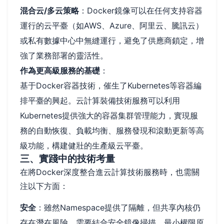
混合云/多云策略
：Docker鏡像可以在任何支持容器
運行的云平臺（如AWS、Azure、阿里云、騰訊云）
或私有數據中心中無縫運行，避免了供應商鎖定，增
強了業務部署的靈活性。
作為更高級服務的基礎
：
基于Docker容器技術，催生了Kubernetes等容器編
排平臺的興起。云計算裝備技術服務可以利用
Kubernetes提供強大的容器集群管理能力，實現服
務的自動恢復、負載均衡、服務發現和滾動更新等高
級功能，構建健壯的生產級云平臺。
三、實踐中的技術考量
在將Docker深度整合進云計算技術服務時，也需關
注以下方面：
安全
：雖然Namespace提供了隔離，但共享內核仍
存在潛在風險。需要結合安全鏡像掃描、最小權限原