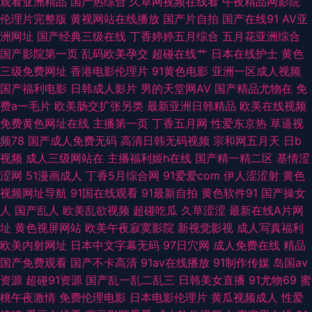
观看亚洲精品
国产热综合
久草网视频在线看
午夜精品网影院
蜜臀 精品传媒 91天美 国产日韩精品欧美 欧美性爱激情网 91九色呆哥在线
伦理片完整版
黄视网站在线播放
国产片自拍
国产在线91
AV亚
洲网址
国产经典三级在线
丁香婷婷五月综合
五月花亚洲综合
肏屄色网 久草福利在线新 熟妇超碰自拍 操逼导航 男同看片站 国产自啪视频
国产影院第一页
乱码欧美孕交
超碰在线艹
日本在线护士
黄色
三级免费网址
香港电影伦理片
91黄色电影
亚洲一区成人视频
影音先锋黑丝高跟 精品超碰人妻 亚洲成人小说网 久久精品妻 日韩一级免费
国产福利电影
日韩成人影片
男的天堂网AV
国产精品尤物在
免
费a一毛片
欧美肠交扩张另类
最新亚洲日韩精品
欧美在线视频
黑人激情影院 丝袜人妖 99导航 久久福利社 福利爱爱网站在线 午夜伦乱 国
免费黄色网址在线
主播第一页
丁香五月网
性爱东京热
草逼视
频78
国产成人免费无码
高清日韩无码视频
宗和网五月天
日b
产美女艹B 人人操人人乐 足交在线视频 超碰午夜电影 三欧美视频sss 福利激
视频
成人三级网站在
主播福利姬h在线
国产精一精二区
基情涩
涩网
51漫画成人
丁香5月综合网
91爱爱com
伊人涩涩射
黄色
情导航 日韩肏屄精品 久久理伦 91内射白虎白丝 人人肏人人 97超碰人人操
视频网址导航
91国在线观看
91最新自拍
黄色软件91
国产操女
人
国产乱人
欧美乱欲视频
超碰吃瓜
久草涩涩
最新在线A片网
久草在线看喷水 亚洲中文乱轮 肏屄网站麻豆 日日肏日肏 avbt亚洲 蜜臀日日
址
黄色视屏网站
欧美午夜寂寞影院
新视觉影视
成人写真福利
欧美内射网址
日本中文字幕无码
97日穴网
成人免费在线
精品
97搞97干在线 狠狠插狠狠干 亚洲h网站 国产精品久久伊人 日本性爱少妇 91
国产免费观看
国产不卡高清
91av在线播放
91制作传媒
岛国av
资源
超碰91资源
国产乱一乱二乱三
日韩美女直播
91尤物69
蜜
最新在线视频 精品成人电影 亚洲激情社区 国产色交网址 影音先锋俺去啦
桃午夜激情
免费伦理电影
日本电影伦理片
黄瓜视频成人
性爱