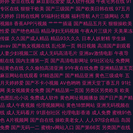
婷婷
爱豆在线看
麻豆影院爱爱
成人软件视频
午夜宅男在线
91
专区在线
狠狠干欧美
国产三级国产
国产欧美日韩在线
97五月
天婷婷
日韩在线网
91福利社视频
福利导航
A片三级网站
久草
视频8
香蕉APP污视频
艹艹艹插逼
国产精品五月天
狠狠操欧美
性爱
国产绝色精品
精品孕妇无码视频
午夜A片三级片
天美果冻
传媒
久久国产成人精品
精品93久久久
日本人妖射精
学生妹
avav
国产熟女视频在线
乱伦第一页
韩日视频
高清国产剧观看
人妻少妇视频二区
成人无码高清毛片
亚洲av激情电影
午夜导
航在线
国内主播第一页
国产高清电影网址
91社区论坛
免费网
站黄色在线
久久偷拍高清亚洲
91午夜在线免费
亚洲精品第五页
麻豆网站在线观看
91精选国产
国产精品亚洲
黄色三级成年
五
月天婷婷爱
国产不卡小视频
AV色哟哟
亚洲天堂丁香五月
91社
网
美女视频黄全免费
国产精品第一页国
另类区另类欧美
欧美
色图乱伦小说
免费成人软件
黄色网址视频播放
国产日产美产精
品
成人午夜视频
伦理视频网站
黄色18禁网站
亚洲无码视频在
线
成人无码看片
91原创社区
伦理电影香港
成人免费
蜜桃91色
色
A片视频网
国产自在线
操欧美老女人
人人97综合精品
岛国
免费
国产无码一二
蜜桃tv网站入口
国产第66页
另类国产在线