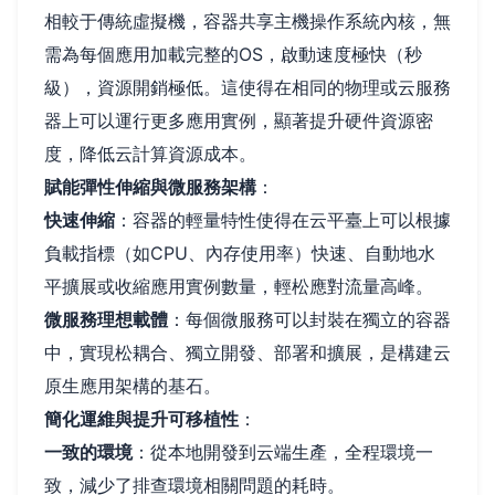
相較于傳統虛擬機，容器共享主機操作系統內核，無
需為每個應用加載完整的OS，啟動速度極快（秒
級），資源開銷極低。這使得在相同的物理或云服務
器上可以運行更多應用實例，顯著提升硬件資源密
度，降低云計算資源成本。
賦能彈性伸縮與微服務架構
：
快速伸縮
：容器的輕量特性使得在云平臺上可以根據
負載指標（如CPU、內存使用率）快速、自動地水
平擴展或收縮應用實例數量，輕松應對流量高峰。
微服務理想載體
：每個微服務可以封裝在獨立的容器
中，實現松耦合、獨立開發、部署和擴展，是構建云
原生應用架構的基石。
簡化運維與提升可移植性
：
一致的環境
：從本地開發到云端生產，全程環境一
致，減少了排查環境相關問題的耗時。