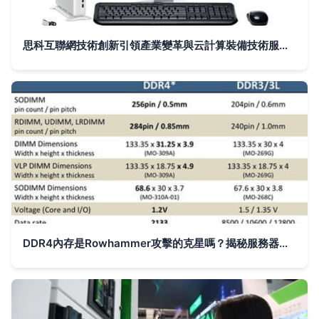
思科互聯網技術創新引領產業變革與云計算裝備技術服務升級
DDR4內存是Rowhammer攻擊的克星嗎？揭秘服務器云計算環境下的內存安全防線