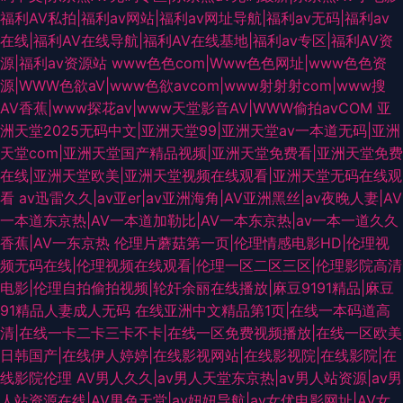
福利AV私拍|福利av网站|福利av网址导航|福利av无码|福利av
在线|福利AV在线导航|福利AV在线基地|福利av专区|福利AV资
源|福利av资源站
www色色com|Www色色网址|www色色资
源|WWW色欲aV|www色欲avcom|www射射射com|www搜
AV香蕉|www探花av|www天堂影音AV|WWW偷拍avCOM
亚
洲天堂2025无码中文|亚洲天堂99|亚洲天堂av一本道无码|亚洲
天堂com|亚洲天堂国产精品视频|亚洲天堂免费看|亚洲天堂免费
在线|亚洲天堂欧美|亚洲天堂视频在线观看|亚洲天堂无码在线观
看
av迅雷久久|av亚er|av亚洲海角|AV亚洲黑丝|av夜晚人妻|AV
一本道东京热|AV一本道加勒比|AV一本东京热|av一本一道久久
香蕉|AV一东京热
伦理片蘑菇第一页|伦理情感电影HD|伦理视
频无码在线|伦理视频在线观看|伦理一区二区三区|伦理影院高清
电影|伦理自拍偷拍视频|轮奸余丽在线播放|麻豆9191精品|麻豆
91精品人妻成人无码
在线亚洲中文精品第1页|在线一本码道高
清|在线一卡二卡三卡不卡|在线一区免费视频播放|在线一区欧美
日韩国产|在线伊人婷婷|在线影视网站|在线影视院|在线影院|在
线影院伦理
AV男人久久|av男人天堂东京热|av男人站资源|av男
人站资源在线|AV男色天堂|av妞妞导航|av女优电影网址|AV女