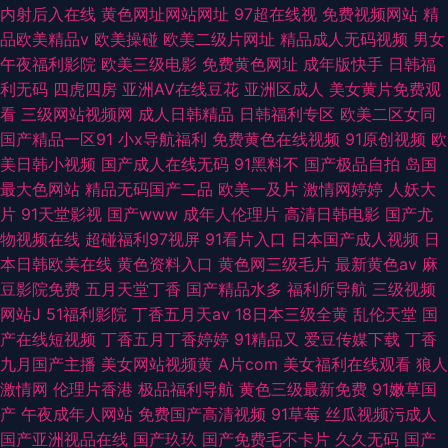
内射后入在线
黄色网址网站网址
97超在线视
免费视频网站
精
品欧美精品v
欧美操碰
欧美二级片网址
精品成人无码视频
男女
午夜福利影院
欧美三级电影
免费黄色网址
成年版快手
日韩福
利无码
四虎四房
亚洲AV在线豆花
亚洲区成人
美女黄片免费观
看
三级网站视频网
成人日韩精品
日韩福利专区
欧美二区女同
国产精品一区91
小x导航福利
免费黄色在线视频
91原创视频
欧
美日韩小视频
国产成人在线无码
91黑料不
国产极品自拍
岛国
最大色网站
精品无码国产二品
欧美一及片
激情网婷婷
人妖大
片
91天堂影视
国产www
成年人伦理片
高清日韩电影
国产尤
物视频在线
超碰福利97视屏
91看片入口
日本国产成人视频
日
本日韩欧美在线
黄色资料入口
黄色网三级毛片
最新黄色av
麻
豆影院免费
五月天堂丁香
国产精品水多
福利所导航
三级视频
网站J
51福利影院
丁香五月天av
18日本三级全黄
乱伦天堂
国
产在线短视频
丁香五月丁香婷婷
91精品又
爱豆传媒下载
丁香
九月国产主播
美女网站视频黄
A片com
美女福利在线观看
狼人
激情网
伦理片香港
极品福利导航
黄色三级最新免费
91嫩草国
产
午夜成年人网站
免费国产高清视频
91草莓
丝瓜视频污成人
国产亚洲视品在线
国产玖玖
国产免费毛不卡片
久久无码
国产