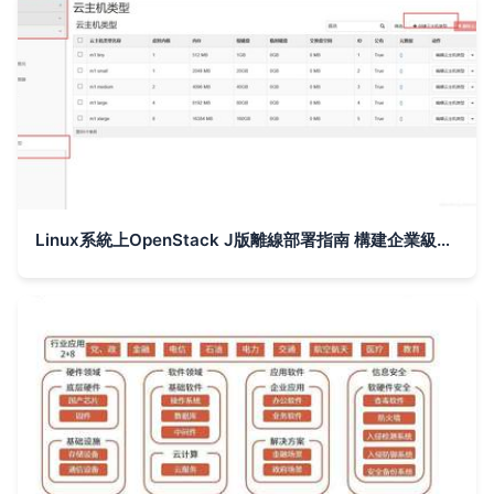
Linux系統上OpenStack J版離線部署指南 構建企業級云計算服務環境