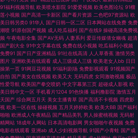
院 日韩五月丁香影院 亚洲元码 91拍拍 成人av剧场 国产最新区久久 欧美老
91福利视频导航
欧美喷水影院
91爱爱视频
欧美色图论坛
91榴
莲小视频
国产高清一卡新区
国产看片资源
二色吧97资源站
欧
湿 婷婷一期二期 午夜宅男影院 91网站视频播放 国产精品第36页 玖玖福利社
美日韩另类0
91华人
国产日韩一区二区
日本网站在线免费
免费
潮喷
91原创国产视频
成人吃瓜福利
国产在线9
操碰高清免费视
日韩一级免费观看 亚洲97色色 草草日干视频 欧洲色二 午夜影院污av 51人
频
午夜电影全集
国产AV无码
人妻系列
爱豆传媒倩女幽魂
超清
国产剧大全
91中文字幕在线
免费在线小视频
吃瓜福利小视频
妻综合网 国产嫩草在线 午夜剧场久久黄 91超碰人人艹 操碰资源97 欧美操日
免费91
国产日产亚洲精品
91社在线高清
人人草香蕉
激情另类
图片
亚洲欧美在线观看
成人三级成人三级
欧美老女人bb
日日
本 91黄色仓库 九一激情影院 人妻骚午夜 亚洲一区在线 91情网 超碰97久久
操第一页
91网豆花视频
91福利剧场
免费影视观看
91视频国产
自拍
国产美女在线视频
欧美又大
无码四虎
女同激吻视频
极品
加勒比福利剧场 青青草操逼视频 熟妇91在线视频 无码毛茸茸 av超碰 欧美精
性爱导航
欧美国产拳交喷奶
中文字幕第三页
超碰成人影视
欧
美日韩中文一区
手机看片1204
91色快播
福利撸影院
激情五月
品爱爱 99热22 国产密臀久久 色亭亭性爱网 91试香蕉视频 豆花成人在线网
天国产
综合网五月天
美女主播青草
国产高清不卡视频
四虎影
视
欧美一区在线
操碰视频
五月天婷婷欧美
欧美大BB
国产福利
址 欧美老妇性交 五月天性爱网站 99久久偷窥 福利内射官网 欧美剧情一级片
啪啪
欧洲成人午夜精品
国产精品美乳
男人操蜜桃视频
无码射
精网站
18成年人网站
日本高清电影网
男女啪啪午夜视频
免费
亚洲欧美日韩色 99热超碰 美女爱爱东莞 日韩情色 91官网在线看 海角传媒
电影在线观看
亚洲ab
成人少妇视频导航
91国产小青蛙
国产成
年免费网站
国产视频高清在线
精品香蕉
求a片网址
麻豆tv在线