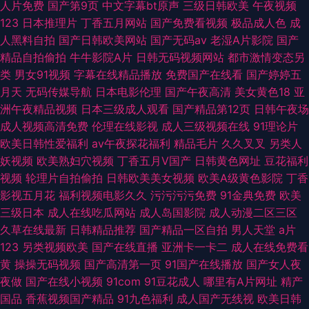
人片免费
国产第9页
中文字幕bt原声
三级日韩欧美
午夜视频
123
日本推理片
丁香五月网站
国产免费看视频
极品成人色
成
人黑料自拍
国产日韩欧美网站
国产无码av
老湿A片影院
国产
精品自拍偷拍
牛牛影院A片
日韩无码视频网站
都市激情变态另
类
男女91视频
字幕在线精品播放
免费国产在线看
国产婷婷五
月天
无码传媒导航
日本电影伦理
国产午夜高清
美女黄色18
亚
洲午夜精品视频
日本三级成人观看
国产精品第12页
日韩午夜场
成人视频高清免费
伦理在线影视
成人三级视频在线
91理论片
欧美日韩性爱福利
av午夜探花福利
精品毛片
久久叉叉
另类人
妖视频
欧美熟妇穴视频
丁香五月V国产
日韩黄色网址
豆花福利
视频
轮理片自拍偷拍
日韩欧美美女视频
欧美A级黄色影院
丁香
影视五月花
福利视频电影久久
污污污污免费
91金典免费
欧美
三级日本
成人在线吃瓜网站
成人岛国影院
成人动漫二区三区
久草在线最新
日韩精品推荐
国产精品一区自拍
男人天堂
a片
123
另类视频欧美
国产在线直播
亚洲卡一卡二
成人在线免费看
黄
操操无码视频
国产高清第一页
91国产在线播放
国产女人夜
夜做
国产在线小视频
91com
91豆花成人
哪里有A片网址
精产
国品
香蕉视频国产精品
91九色福利
成人国产无线视
欧美日韩