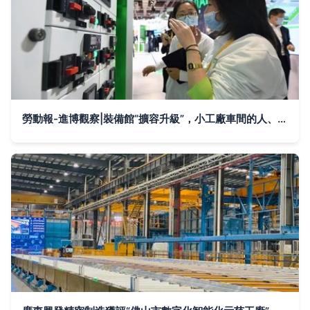
勞動報-進博觀察|裝備館“擴容升級”，小工廠車間的人、場、貨也跟著變了 云計算裝備技術服務