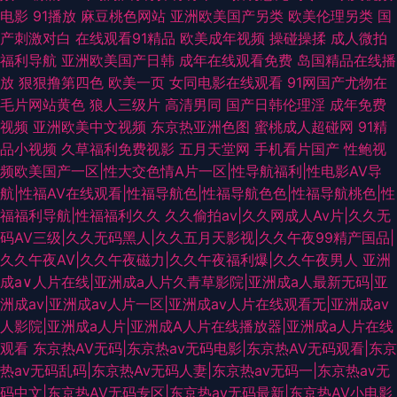
电影
91播放
麻豆桃色网站
亚洲欧美国产另类
欧美伦理另类
国
产刺激对白
在线观看91精品
欧美成年视频
操碰操揉
成人微拍
福利导航
亚洲欧美国产日韩
成年在线观看免费
岛国精品在线播
放
狠狠撸第四色
欧美一页
女同电影在线观看
91网国产尤物在
毛片网站黄色
狼人三级片
高清男同
国产日韩伦理淫
成年免费
视频
亚洲欧美中文视频
东京热亚洲色图
蜜桃成人超碰网
91精
品小视频
久草福利免费视影
五月天堂网
手机看片国产
性鲍视
频欧美国产一区|性大交色情A片一区|性导航福利|性电影AV导
航|性福AV在线观看|性福导航色|性福导航色色|性福导航桃色|性
福福利导航|性福福利久久
久久偷拍av|久久网成人Av片|久久无
码AV三级|久久无码黑人|久久五月天影视|久久午夜99精产国品|
久久午夜AV|久久午夜磁力|久久午夜福利爆|久久午夜男人
亚洲
成a∨人片在线|亚洲成a人片久青草影院|亚洲成a人最新无码|亚
洲成av|亚洲成av人片一区|亚洲成av人片在线观看无|亚洲成av
人影院|亚洲成a人片|亚洲成A人片在线播放器|亚洲成a人片在线
观看
东京热AV无码|东京热av无码电影|东京热AV无码观看|东京
热av无码乱码|东京热Av无码人妻|东京热av无码一|东京热av无
码中文|东京热AV无码专区|东京热av无码最新|东京热AV小电影