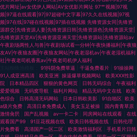
优片网址|av女优伊人网站|AV女优影片网址
97艹视频|97视
频|97逼在线观看|97|97超碰中文字幕|97久久在线视频|97视
频|97在线|97碰在线视频|97插在线视频
先锋资源女同|先锋资
源群交|先锋资源人妻|先锋资源日韩|先锋资源色|先锋资源天堂|
先锋资源天堂AV|先锋资源亚洲天堂|先锋资源站|先锋资源站av
午夜剧场两性人与兽|午夜剧场试看一分钟|午夜快播福利|午夜狼
友AV|午夜狼友圈|午夜狼友网站|午夜老湿机av|午夜老湿机福利
社|午夜老司机香蕉av|午夜老司机伊人福利
主站蜘蛛池模板：
91抖阴免费草逼
|
干逼免费看片
|
91操操网
|
91人成亚洲高清
|
欧美亚洲
|
操逼爆草视频网站
|
欧美XXX性影
院
|
日本精品四区
|
狠狠的黄色网页
|
日韩无码综合
|
午夜福利
爱爱视频
|
无码窝导航
|
福利片网站
|
精品无码中文在线
|
欧美
色综合
|
日韩高清无码网站
|
日本日韩欧美影
|
91自啪区
|
欧美
a级片免费
|
高清日本免费成人
|
美女玉足被操
|
国内青青草原
|
激情肏屄
|
国产乱视频
|
av一卡二卡
|
同房网站在线观看
|
在线
观看国产99
|
91豆花视频在线
|
欧美日韩视频在线
|
日韩伦理
片免费看
|
高清国产一区二区
|
欧美激情福利区
|
手机看片日韩
在线
|
日韩精品免费一区
|
美女内射免费看
|
国产一区二区网站