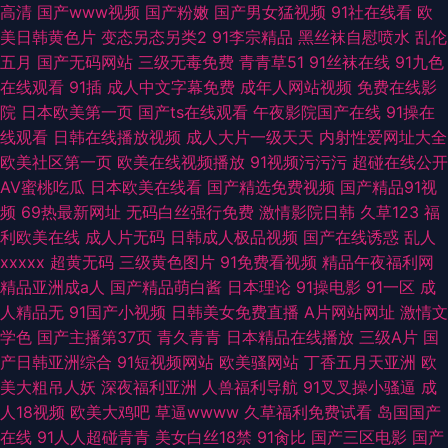
高清
国产www视频
国产粉嫩
国产男女猛视频
91社在线看
欧
美日韩黄色片
变态另态另类2
91李宗精品
黑丝袜自慰喷水
乱伦
五月
国产无码网站
三级无毒免费
青青草51
91丝袜在线
91九色
在线观看
91插
成人中文字幕免费
成年人网站视频
免费在线影
院
日本欧美第一页
国产ts在线观看
午夜影院国产在线
91操在
线观看
日韩在线播放视频
成人大片一级天天
内射性爱网址大全
欧美社区第一页
欧美在线视频播放
91视频污污污
超碰在线公开
AV蜜桃吃瓜
日本欧美在线看
国产精选免费视频
国产精品91视
频
69热最新网址
无码白丝强行免费
激情影院日韩
久草123
福
利欧美在线
成人片无码
日韩成人极品视频
国产在线诱惑
乱人
xxxxx
超黄无码
三级黄色图片
91免费看视频
精品午夜福利网
精品亚洲成a人
国产精品萌白酱
日本理论
91操电影
91一区
成
人精品无
91国产小视频
日韩美女免费直播
A片网站网址
激情文
学色
国产主播第37页
青久青青
日本精品在线播放
三级A片
国
产日韩亚洲综合
91短视频网站
欧美骚网站
丁香五月天亚洲
欧
美大粗吊人妖
深夜福利亚洲
人兽福利导航
91叉叉操小骚逼
成
人18视频
欧美大鸡吧
草逼wwww
久草福利免费试看
岛国国产
在线
91人人超碰青青
美女白丝18禁
91肏比
国产三区电影
国产