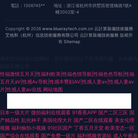
電話：1306745**
地址：浙江省杭州市拱墅區密渡橋路1號A
幢2002室-4
Copyright © 2026
www.blueraytech.com.cn
云計算裝備技術服務
艾他和（杭州）信息技術服務有限公司
云計算裝備技術服務
版權所
有
Sitemap
感谢您访问我们的网站，您可能还对以下资源感兴趣：吉林壕合
影院有限公司
性福激情五月天|性福利欧美|性福色情导航|性福色色导航|性福
五月天aV|性感Av导航|性感丰臀妇AV|性感人妻av|性感人妻av
片|性感人妻av在线
网站地图
超碰成人性 日本黄色电影网站 传媒视频传媒 国产午夜高清 久久精品综合在
日本一级大片
微拍福利在线观看
91香蕉APP
国产二区三区
国
产精品性
乱伦种子
美国伦理大片
国产二区在线观看
美女伦理
线 女同喷水 人妻第八页 无码理论影院 91黄色爆菊 av天堂网址 福利姬导航
视频
福利偷拍小视频
91社区国产
丁香五月天堂
欧美变态一区
国产综合在线观看
国产免费一级片
福利视频资源站
成人午夜在