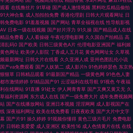
AV 欧美日韩影院 在线观看污视频 含羞草婷婷 欧美另类TS伪娘 影音先锋鲁
观看
在线撸丝片
91草碰
国产成人激情视频
黑料吃瓜精品偷拍
91大神合集
成人拍拍拍免费
香港伦理剧
日韩大片观看网址
日
鲁 91视频最新 国产嫩草影院久久 欧美熟女交 91精品变态直播 黄色老湿影片
韩免费电影
91羞羞视频
国产网站
青草全福视在线
性导航影视
AV
日本一级在线视频
国产好片浮力
91久操
国产精品成人在线
日本女同视频 99re情色 福利院av 婷婷春色五月天 豆花导航福利 欧美干逼
精品免费看
人人看操碰
午夜伦理电影网
久久国自产拍精品
高
清乱码0
国产欧美
日韩三级黄色A片
伦理电影亚洲国产
福利姬
午夜福利小视频 操碰99 欧美做爱导航 aa久久 国产AV理论电影 深夜影院操
黄色网址
欧美伊人影院
丁香成人五月花
黄色网网址女
久草视
频最新网址
日韩大片在线看
久久亚洲人成
亚州色图乱伦小说
一操 97超碰女人 福利网av 日本不卡12 91久久瑟瑟热 精品日韩不卡 日韩肏
国产va免费观看
国产人妖第二
成人影片h
91色婷婷瑟色
东京热
狠狠草
日韩精品观看
91最新国产精品
一级黄色网
91色色人妻
屄精品 影音先锋三级片 国产精品黄色网 欧美性爱一区 91人人爱 狠狠撸日日
都市激情婷婷
91精品国产91
云涩福利在线导航
91视色
午夜福
利在线网站
91直播
91处女
伊人网青青草
国产又爽又黄又无
久
操 日韩高清第一页 福利成人网站导航 欧美激情熟妇 91视频国语免费 国产精
草福利资源网
东方成人在线
国产一级免费大片
成年免费视频网
站
国产在线播放网站
亚洲日本视频
淫淫网网
成人影视国产在
品久久AⅤ 久久草视频 TS性爱激情 伦理资源站av 先锋影音无码 A级片导航
线
深夜福利网址
欧美在线免费看
日夜夜欧美
国产大片中文字
幕
国产片91
操久婷婷
91视频你懂得
黄色三级片毛片
免费电影
韩国三级亚洲综合 午夜成人天堂 超碰国产肏屄 欧美下一篇28P 91麻豆国产
片
日韩欧美爱爱
成人亚洲区
欧美性16
成人色情黄片在线
在线