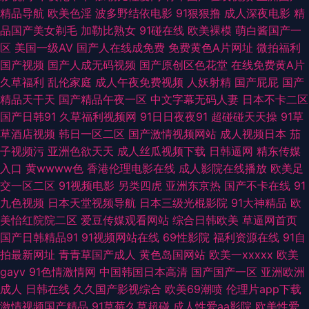
久久乐 久久草香蕉 老司机日屄网 日本岛国大片 深夜浮力视频 先锋资源每日
精品导航
欧美色淫
波多野结依电影
91狠狠撸
成人深夜电影
精
品国产美女剃毛
加勒比熟女
91碰在线
欧美裸模
萌白酱国产一
av 在线资源a 91新网址 超碰91九色 国产91高跟丝袜 伦理片儿 青青操在线
区
美国一级AV
国产人在线成免费
免费黄色A片网址
微拍福利
国产视频
国产人成无码视频
国产原创区色花堂
在线免费黄A片
午夜无码影院 白丝喷水喷浆 九一黄色免费网站 国产在线小电影 精品兔费产
久草福利
乱伦家庭
成人午夜免费视频
人妖射精
国产屁屁
国产
精品天干天
国产精品午夜一区
中文字幕无码人妻
日本不卡二区
品精品 国产乱人一区 操人妻av 91日韩永久 91在线播放专区 成人片在线视频
国产日韩91
久草福利视频网
91日日夜夜91
超碰碰天天操
91草
草酒店视频
韩日一区二区
国产激情视频网站
成人视频日本
茄
超碰97无码 av福利老司机 www日夜夜无码 99这里都是精品 www99草草
子视频污
亚洲色欲天天
成人丝瓜视频下载
日韩逼网
精东传媒
入口
黄wwww色
香港伦理电影在线
成人影院在线播放
欧美足
草 91次元网 一本道大香蕉伊人 无码夜夜 日韩精彩视频 欧美毛片网 老司机福
交一区二区
91视频电影
另类四虎
亚洲东京热
国产不卡在线
91
九色视频
日本天堂视频导航
日本三级光棍影院
91大神精品
欧
利电影院 国产久久男人天堂 99微拍 av91福利 91视频新入口 影音先锋三级
美怡红院院二区
爱豆传媒观看网站
综合日韩欧美
草逼网首页
国产日韩精品91
91视频网站在线
69性影院
福利资源在线
91自
网络 亚洲欧美天堂在线 五月丁香婷婷成人 三级片中日韩亚 亚洲综合色色 影
拍最新网址
青青草国产成人
黄色岛国网站
欧美一xxxxx
欧美
gayv
91色情激情网
中国韩国日本高清
国产国产一区
亚洲欧洲
音先锋欧美专区 午夜亚洲无码 婷婷五月天网 欧美色图2 激情五月天社区 狠
成人
日韩在线
久久国产影视综合
欧美69潮喷
伦理片app下载
激情视频国产精品
91草莓久草超碰
成人性爱aa影院
欧美性爱