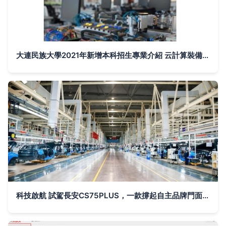
大連民族大學2021年新增本科招生專業介紹 云計算裝備技術服務
科技啟航 試駕長安CS75PLUS，一款撐起自主品牌門面的當紅座駕