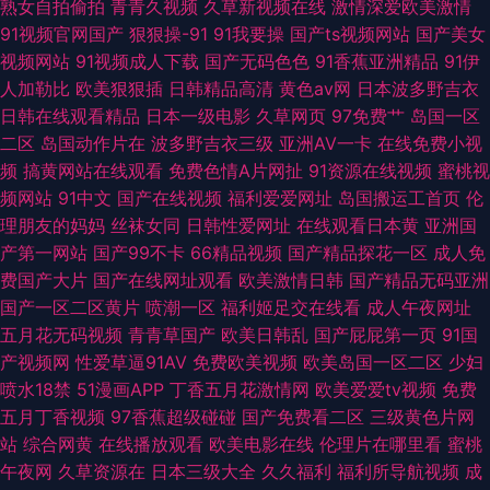
熟女自拍偷拍
青青久视频
久草新视频在线
激情深爱欧美激情
91视频官网国产
狠狠操-91
91我要操
国产ts视频网站
国产美女
视频网站
91视频成人下载
国产无码色色
91香蕉亚洲精品
91伊
人加勒比
欧美狠狠插
日韩精品高清
黄色av网
日本波多野吉衣
日韩在线观看精品
日本一级电影
久草网页
97免费艹
岛国一区
二区
岛国动作片在
波多野吉衣三级
亚洲AV一卡
在线免费小视
频
搞黄网站在线观看
免费色情A片网扯
91资源在线视频
蜜桃视
频网站
91中文
国产在线视频
福利爱爱网址
岛国搬运工首页
伦
理朋友的妈妈
丝袜女同
日韩性爱网址
在线观看日本黄
亚洲国
产第一网站
国产99不卡
66精品视频
国产精品探花一区
成人免
费国产大片
国产在线网址观看
欧美激情日韩
国产精品无码亚洲
国产一区二区黄片
喷潮一区
福利姬足交在线看
成人午夜网址
五月花无码视频
青青草国产
欧美日韩乱
国产屁屁第一页
91国
产视频网
性爱草逼91AV
免费欧美视频
欧美岛国一区二区
少妇
喷水18禁
51漫画APP
丁香五月花激情网
欧美爱爱tv视频
免费
五月丁香视频
97香蕉超级碰碰
国产免费看二区
三级黄色片网
站
综合网黄
在线播放观看
欧美电影在线
伦理片在哪里看
蜜桃
午夜网
久草资源在
日本三级大全
久久福利
福利所导航视频
成