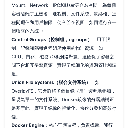
Mount、Network、IPC和User等命名空間，為每個
容器隔離了主機名、進程樹、文件系統、網絡棧、進
程間通信和用戶權限，使容器在視圖上如同運行在一
個獨立的系統中。
Control Groups（控制組，cgroups）
：用于限
制、記錄和隔離進程組所使用的物理資源，如
CPU、內存、磁盤I/O和網絡帶寬。這確保了容器之
間不會相互爭奪資源，實現了精細化的資源管理和調
度。
Union File Systems（聯合文件系統）
：如
OverlayFS，它允許將多個目錄（層）透明地疊加，
呈現為單一的文件系統。Docker鏡像的分層結構正
是基于此，實現了鏡像的輕量化、快速分發和高效存
儲。
Docker Engine
：核心守護進程，負責構建、運行