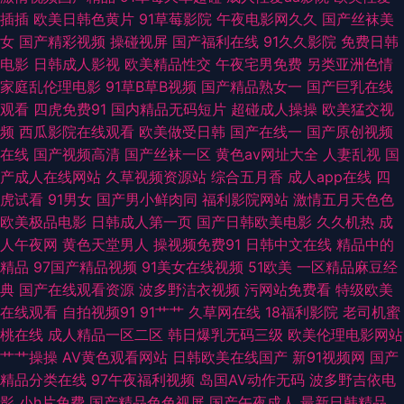
狠的撸最新版 国产视频三级 久久视频性交 青青青青青操 性内射国产专区 超
插插
欧美日韩色黄片
91草莓影院
午夜电影网久久
国产丝袜美
女
国产精彩视频
操碰视屏
国产福利在线
91久久影院
免费日韩
碰在线69 东京热AV无码 豆花在线视频 福利舍操逼 激情福利社 国产精品日
电影
日韩成人影视
欧美精品性交
午夜宅男免费
另类亚洲色情
家庭乱伦理电影
91草B草B视频
国产精品熟女一
国产巨乳在线
日夜夜 国产h精品视频 海角社区肏屄视频 豆花视频成人版 国产传媒第四页
观看
四虎免费91
国内精品无码短片
超碰成人操操
欧美猛交视
频
西瓜影院在线观看
欧美做受日韩
国产在线一
国产原创视频
人人操网址大全 欧美色院 久久肏屄影院 加勒比综合影院 九一黑丝精品 激情
在线
国产视频高清
国产丝袜一区
黄色av网址大全
人妻乱视
国
产成人在线网站
久草视频资源站
综合五月香
成人app在线
四
图区中文字幕 欧美第18页 欧美打炮 99操碰 久久午夜无码码 日韩欧美亚洲
虎试看
91男女
国产男小鲜肉同
福利影院网站
激情五月天色色
欧美极品电影
日韩成人第一页
国产日韩欧美电影
久久机热
成
综合久久伊人 日本黄色wwww 97午夜 超碰在线cop 激情福利午夜 极品91视
人午夜网
黄色天堂男人
操视频免费91
日韩中文在线
精品中的
精品
97国产精品视频
91美女在线视频
51欧美
一区精品麻豆经
频 欧美第一页 欧美日韩色 午夜伦理精美A片 91啦中文在线伦 白洁高义系列
典
国产在线观看资源
波多野洁衣视频
污网站免费看
特级欧美
在线观看
自拍视频91
91艹艹
久草网在线
18福利影院
老司机蜜
国产在线欧 欧美色图综合 日韩精品一品二品 伪娘ts在线 亚洲元码影记 91国
桃在线
成人精品一区二区
韩日爆乳无码三级
欧美伦理电影网站
艹艹操操
AV黄色观看网站
日韩欧美在线国产
新91视频网
国产
自在线播放 第一福利在线导航 黄色A片导航 男人社区天堂 欧美性爱天天影
精品分类在线
97午夜福利视频
岛国AV动作无码
波多野吉依电
影
小h片免费
国产精品色色视屏
国产午夜成人
最新日韩精品